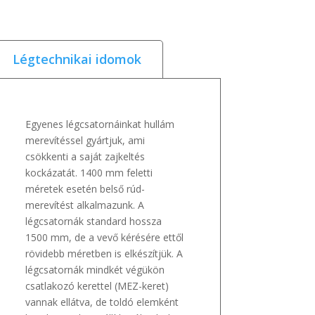
Légtechnikai idomok
Egyenes légcsatornáinkat hullám
merevítéssel gyártjuk, ami
csökkenti a saját zajkeltés
kockázatát. 1400 mm feletti
méretek esetén belső rúd-
merevítést alkalmazunk. A
légcsatornák standard hossza
1500 mm, de a vevő kérésére ettől
rövidebb méretben is elkészítjük. A
légcsatornák mindkét végükön
csatlakozó kerettel (MEZ-keret)
vannak ellátva, de toldó elemként