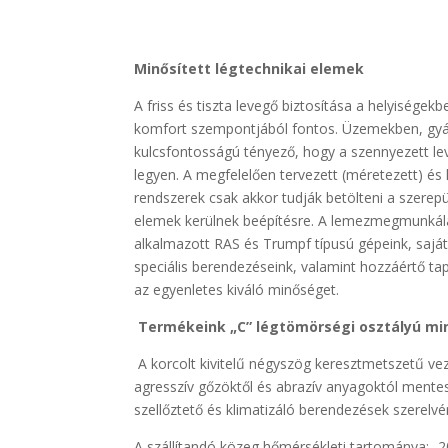
Minősített légtechnikai elemek
A friss és tiszta levegő biztosítása a helyisége
komfort szempontjából fontos. Üzemekben, gy
kulcsfontosságú tényező, hogy a szennyezett lev
legyen. A megfelelően tervezett (méretezett) és k
rendszerek csak akkor tudják betölteni a szerep
elemek kerülnek beépítésre. A lemezmegmunkálás
alkalmazott RAS és Trumpf típusú gépeink, saját
speciális berendezéseink, valamint hozzáértő ta
az egyenletes kiváló minőséget.
Termékeink „C” légtömörségi osztályú min
A korcolt kivitelű négyszög keresztmetszetű v
agresszív gőzöktől és abrazív anyagoktól mentes 
szellőztető és klimatizáló berendezések szerelvé
A szállítandó közeg hőmérsékleti tartománya: -