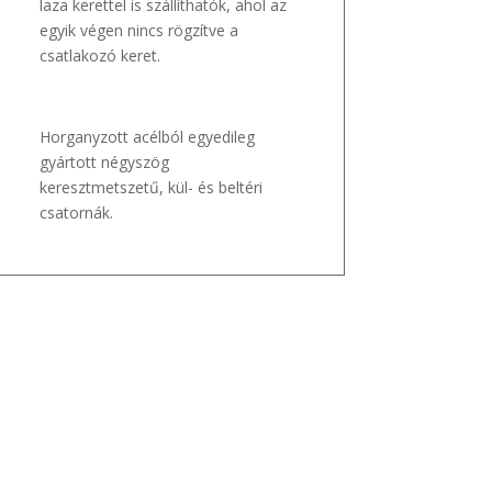
laza kerettel is szállíthatók, ahol az
egyik végen nincs rögzítve a
csatlakozó keret.
Horganyzott acélból egyedileg
gyártott négyszög
keresztmetszetű, kül- és beltéri
csatornák.