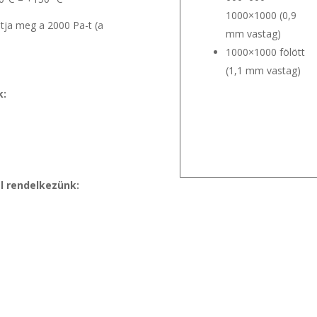
1000×1000 (0,9
ja meg a 2000 Pa-t (a
mm vastag)
1000×1000 fölött
(1,1 mm vastag)
k:
 rendelkezünk: