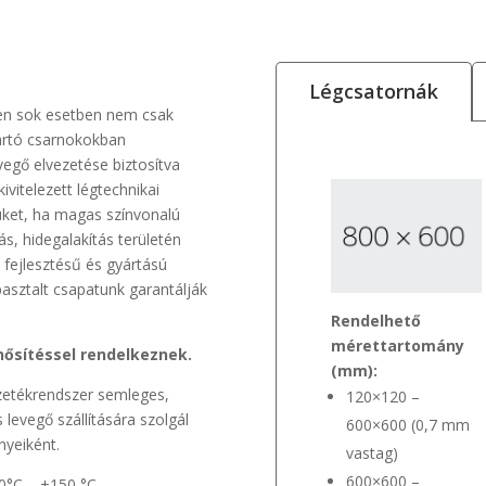
Légcsatornák
kben sok esetben nem csak
ártó csarnokokban
egő elvezetése biztosítva
ivitelezett légtechnikai
üket, ha magas színvonalú
, hidegalakítás területén
 fejlesztésű és gyártású
pasztalt csapatunk garantálják
Rendelhető
mérettartomány
ősítéssel rendelkeznek.
(mm):
ezetékrendszer semleges,
120×120 –
levegő szállítására szolgál
600×600 (0,7 mm
nyeiként.
vastag)
600×600 –
20°C – +150 °C