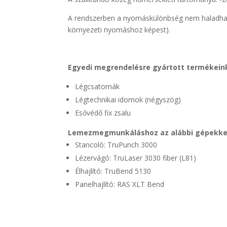
A rendszerben a nyomáskülönbség nem haladhat
környezeti nyomáshoz képest).
Egyedi megrendelésre gyártott termékein
Légcsatornák
Légtechnikai idomok (négyszög)
Esővédő fix zsalu
Lemezmegmunkáláshoz az alábbi gépekkel
Stancoló: TruPunch 3000
Lézervágó: TruLaser 3030 fiber (L81)
Élhajlító: TruBend 5130
Panelhajlító: RAS XLT Bend