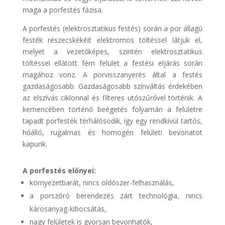
maga a porfestés fázisa.
A porfestés (elektrosztatikus festés) során a por állagú
festék részecskékéit elektromos töltéssel látjuk el,
melyet a vezetőképes, szintén elektrosztatikus
töltéssel ellátott fém felület a festési eljárás során
magához vonz. A porvisszanyerés által a festés
gazdaságosabb. Gazdaságosabb színváltás érdekében
az elszívás ciklonnal és filteres utószűrővel történik. A
kemencében történő beégetés folyamán a felületre
tapadt porfesték térhálósodik, így egy rendkívül tartós,
hőálló, rugalmas és homogén felületi bevonatot
kapunk.
A porfestés előnyei:
környezetbarát, nincs oldószer-felhasználás,
a porszóró berendezés zárt technológia, nincs
károsanyag-kibocsátás,
nagy felületek is gyorsan bevonhatók,