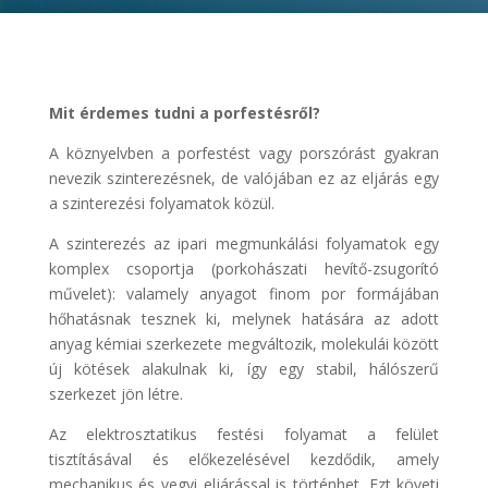
Mit érdemes tudni a porfestésről?
A köznyelvben a porfestést vagy porszórást gyakran
nevezik szinterezésnek, de valójában ez az eljárás egy
a szinterezési folyamatok közül.
A szinterezés az ipari megmunkálási folyamatok egy
komplex csoportja (porkohászati hevítő-zsugorító
művelet): valamely anyagot finom por formájában
hőhatásnak tesznek ki, melynek hatására az adott
anyag kémiai szerkezete megváltozik, molekulái között
új kötések alakulnak ki, így egy stabil, hálószerű
szerkezet jön létre.
Az elektrosztatikus festési folyamat a felület
tisztításával és előkezelésével kezdődik, amely
mechanikus és vegyi eljárással is történhet. Ezt követi