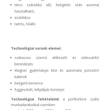
nincs száradási idő, beégetés után azonnal
használható,
esztétikus
tartós, hőálló
Technológiai sorunk elemei:
szakaszos üzemű előkezelő és vízleszárító
berendezés
Wagner gyártmányú kézi és automata porszóró
kabinok
beégető kemence
függesztett, kétpályás konvejor
Technológiai feltételeink
a porfestésre szánt
munkadarabokkal szemben: