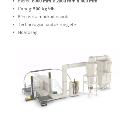
méret:
6000 mm x 2000 mm x 800 mm
tömeg:
500 kg/db
Fémtiszta munkadarabok
Technológiai furatok megléte
Hőállóság