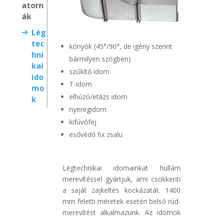
atorn
ák
Lég
tec
könyök (45°/90°, de igény szerint
hni
bármilyen szögben)
kai
szűkítő idom
ido
T-idom
mo
elhúzó/etázs idom
k
nyeregidom
kifúvófej
esővédő fix zsalu
Légtechnikai idomainkat hullám
merevítéssel gyártjuk, ami csökkenti
a saját zajkeltés kockázatát. 1400
mm feletti méretek esetén belső rúd-
merevítést alkalmazunk. Az idomok